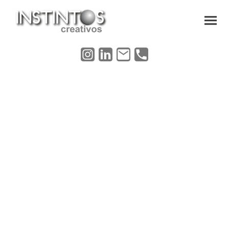
Tenemos todo para
tu siguiente Expo.
Diseñamos, fabricamos, instalamos
y
damos mantenimiento a todo tipo de
Stands, Display, Vitrinas, Escaparates,
Escenografías y Corners, Además